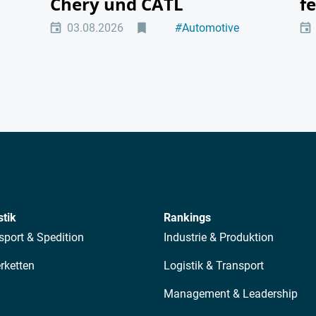
Chery und CATL
f
tät
03.08.2026
#
Automotive
#
Elektromobilität
stik
Rankings
sport & Spedition
Industrie & Produktion
erketten
Logistik & Transport
Management & Leadership