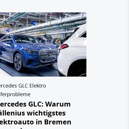
BYD Mercedes
Mercedes 
Taxistan
auf den 
hat
31.07.2026
rcedes GLC Elektro
eferprobleme
ercedes GLC: Warum
ällenius wichtigstes
lektroauto in Bremen