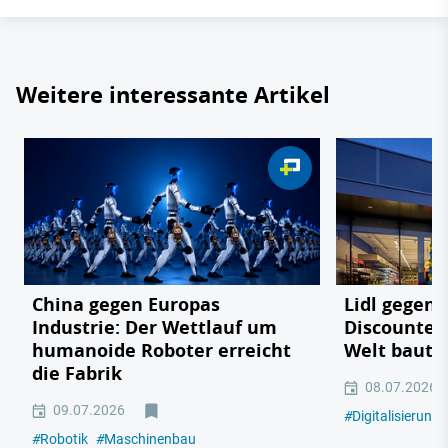
Weitere interessante Artikel
China gegen Europas
Lidl gegen
Industrie: Der Wettlauf um
Discounter 
humanoide Roboter erreicht
Welt baut
die Fabrik
08.07.2026
09.07.2026
#
Digitalisierung
#
Robotik
#
Maschinenbau