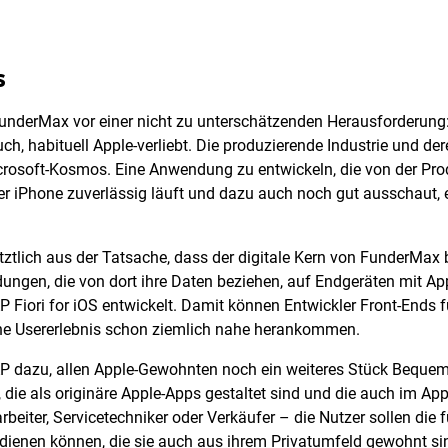
s
FunderMax vor einer nicht zu unterschätzenden Herausforderung: 
ch, habituell Apple-verliebt. Die produzierende Industrie und de
crosoft-Kosmos. Eine Anwendung zu entwickeln, die von der Pr
r iPhone zuverlässig läuft und dazu auch noch gut ausschaut, 
ztlich aus der Tatsache, dass der digitale Kern von FunderMax be
gen, die von dort ihre Daten beziehen, auf Endgeräten mit App
 Fiori for iOS entwickelt. Damit können Entwickler Front-Ends 
ne Usererlebnis schon ziemlich nahe herankommen.
P dazu, allen Apple-Gewohnten noch ein weiteres Stück Bequeml
die als originäre Apple-Apps gestaltet sind und die auch im Ap
beiter, Servicetechniker oder Verkäufer – die Nutzer sollen die f
edienen können, die sie auch aus ihrem Privatumfeld gewohnt si