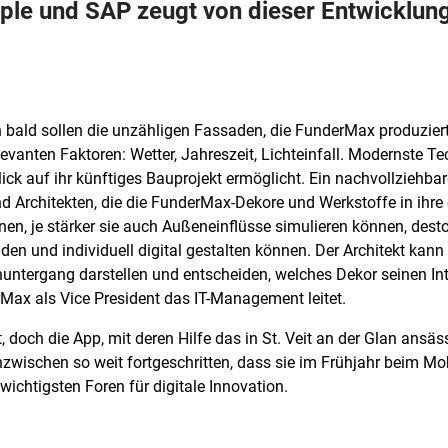
le und SAP zeugt von dieser Entwicklung. 
bald sollen die unzähligen Fassaden, die FunderMax produziert,
evanten Faktoren: Wetter, Jahreszeit, Lichteinfall. Modernste Te
Blick auf ihr künftiges Bauprojekt ermöglicht. Ein nachvollzieh
 Architekten, die die FunderMax-Dekore und Werkstoffe in ihre 
en, je stärker sie auch Außeneinflüsse simulieren können, desto
n und individuell digital gestalten können. Der Architekt kann
untergang darstellen und entscheiden, welches Dekor seinen Inte
Max als Vice President das IT-Management leitet.
t, doch die App, mit deren Hilfe das in St. Veit an der Glan ans
t inzwischen so weit fortgeschritten, dass sie im Frühjahr beim 
wichtigsten Foren für digitale Innovation.