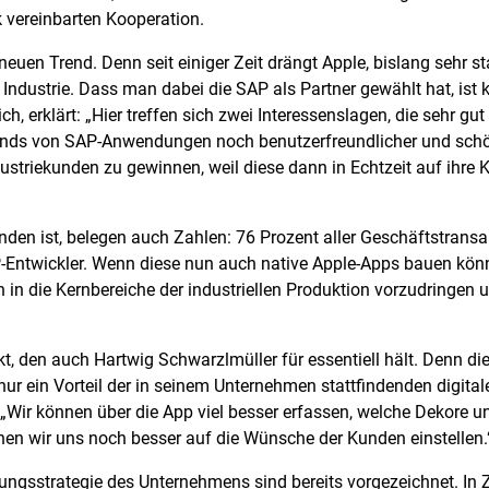
 vereinbarten Kooperation.
 neuen Trend. Denn seit einiger Zeit drängt Apple, bislang sehr st
 Industrie. Dass man dabei die SAP als Partner gewählt hat, ist k
ich, erklärt: „Hier treffen sich zwei Interessenslagen, die sehr gu
Ends von SAP-Anwendungen noch benutzerfreundlicher und schöner
ustriekunden zu gewinnen, weil diese dann in Echtzeit auf ihre
unden ist, belegen auch Zahlen: 76 Prozent aller Geschäftstrans
AP-Entwickler. Wenn diese nun auch native Apple-Apps bauen kö
n die Kernbereiche der industriellen Produktion vorzudringen u
unkt, den auch Hartwig Schwarzlmüller für essentiell hält. Den
nur ein Vorteil der in seinem Unternehmen stattfindenden digita
 „Wir können über die App viel besser erfassen, welche Dekore 
en wir uns noch besser auf die Wünsche der Kunden einstellen.
ierungsstrategie des Unternehmens sind bereits vorgezeichnet. In