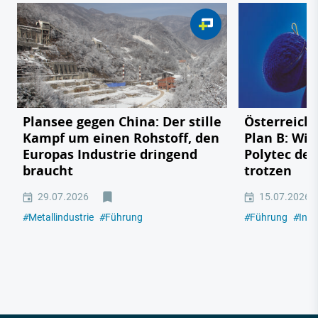
Plansee gegen China: Der stille
Österreichs
Kampf um einen Rohstoff, den
Plan B: Wie
Europas Industrie dringend
Polytec de
braucht
trotzen
29.07.2026
15.07.2026
#
Metallindustrie
#
Führung
#
Führung
#
Indu