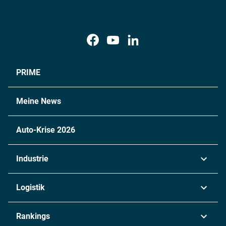
PRIME
Meine News
Auto-Krise 2026
Industrie
Automobil
Logistik
Maschinenbau
Transport & Spedition
Rankings
Chemie