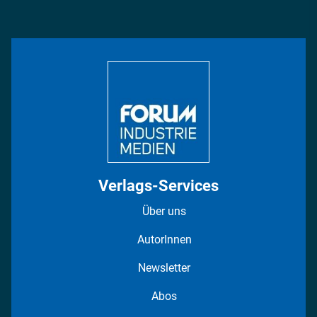
Podcasts
Management & Leadership
Rüstung
INDUSTRIEMAGAZIN TV: Alle Folgen
Bildung
DISPO Videos
Regionen
Fotostrecken
Verlags-Services
Über uns
AutorInnen
Newsletter
Abos