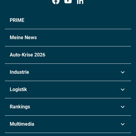
PRIME
Meine News
Auto-Krise 2026
Industrie
Automobil
Logistik
Maschinenbau
Transport & Spedition
Rankings
Chemie
Lieferketten
Industrie & Produktion
Metall
Multimedia
Logistik & Transport
Energie