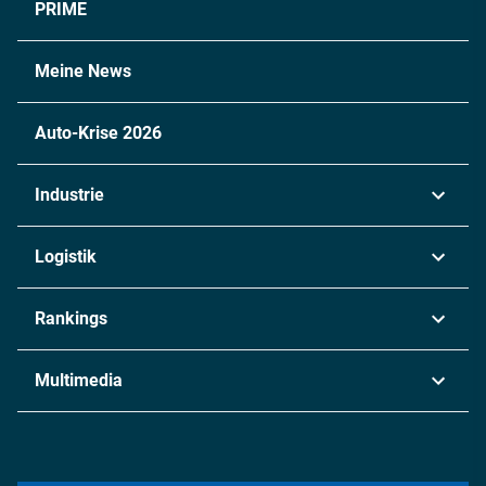
PRIME
Meine News
Auto-Krise 2026
Industrie
Automobil
Logistik
Maschinenbau
Transport & Spedition
Rankings
Chemie
Lieferketten
Industrie & Produktion
Metall
Multimedia
Logistik & Transport
Energie
Podcasts
Management & Leadership
Rüstung
INDUSTRIEMAGAZIN TV: Alle Folgen