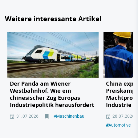
Weitere interessante Artikel
Der Panda am Wiener
China expor
Westbahnhof: Wie ein
Preiskampf
chinesischer Zug Europas
Machtprobe
Industriepolitik herausfordert
Industrie
31.07.2026
#
Maschinenbau
28.07.2026
#
Automotive
#
M