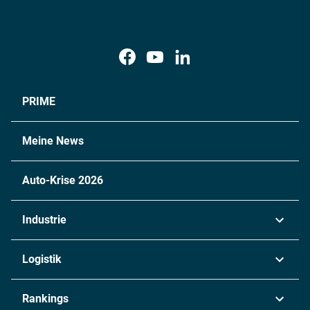
PRIME
Meine News
Auto-Krise 2026
Industrie
Automobil
Logistik
Maschinenbau
Transport & Spedition
Rankings
Chemie