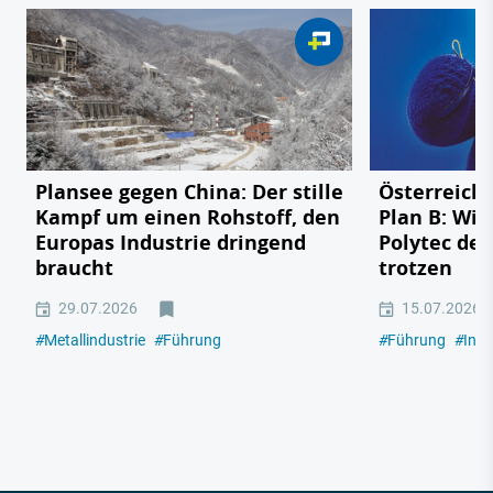
Plansee gegen China: Der stille
Österreichs
Kampf um einen Rohstoff, den
Plan B: Wie
Europas Industrie dringend
Polytec de
braucht
trotzen
29.07.2026
15.07.2026
#
Metallindustrie
#
Führung
#
Führung
#
Indu