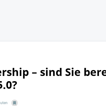
ship – sind Sie bere
5.0?
nuten