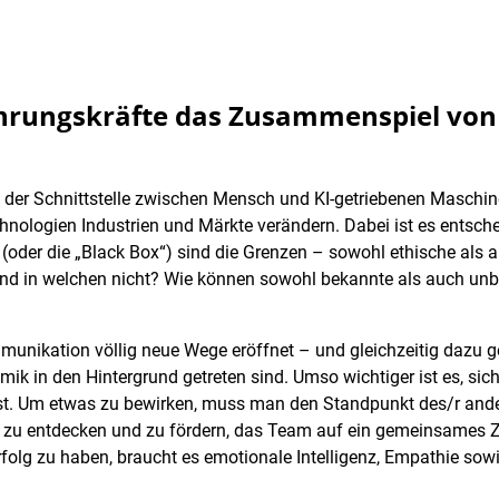
ührungskräfte das Zusammenspiel von
s der Schnittstelle zwischen Mensch und KI-getriebenen Maschi
hnologien Industrien und Märkte verändern. Dabei ist es entsche
(oder die „Black Box“) sind die Grenzen – sowohl ethische als 
 und in welchen nicht? Wie können sowohl bekannte als auch u
mmunikation völlig neue Wege eröffnet – und gleichzeitig dazu 
k in den Hintergrund getreten sind. Umso wichtiger ist es, si
t. Um etwas zu bewirken, muss man den Standpunkt des/r ande
en zu entdecken und zu fördern, das Team auf ein gemeinsames 
olg zu haben, braucht es emotionale Intelligenz, Empathie sowi