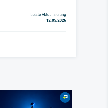
Letzte Aktualisierung
12.05.2026
Baumanager-R
Top-100 