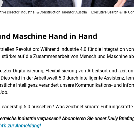
tive Director Industrial & Construction Talentor Austria – Executive Search & HR Co
 und Maschine Hand in Hand
striellen Revolution: Während Industrie 4.0 für die Integration
e 5.0 stärker auf die Zusammenarbeit von Mensch und Maschine ab
etzter Digitalisierung, Flexibilisierung von Arbeitsort und -zeit u
ies wird in der Arbeitswelt 5.0 durch intelligente Assistenz, l
ünstliche Intelligenz verändert unsere Kommunikations- und Inf
Job.
lte Leadership 5.0 aussehen? Was zeichnet smarte Führungskräfte
reichs Industrie verpassen? Abonnieren Sie unser Daily Briefing:
ht’s zur Anmeldung!