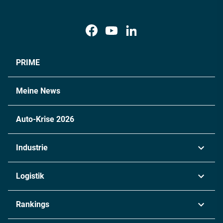
PRIME
Meine News
Auto-Krise 2026
Industrie
Automobil
Logistik
Maschinenbau
Transport & Spedition
Rankings
Chemie
Lieferketten