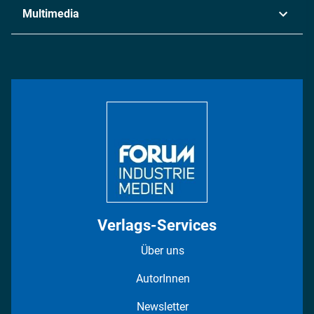
Industrie & Produktion
Metall
Multimedia
Logistik & Transport
Energie
Podcasts
Management & Leadership
Rüstung
INDUSTRIEMAGAZIN TV: Alle Folgen
Bildung
DISPO Videos
Regionen
Fotostrecken
Verlags-Services
Über uns
AutorInnen
Newsletter