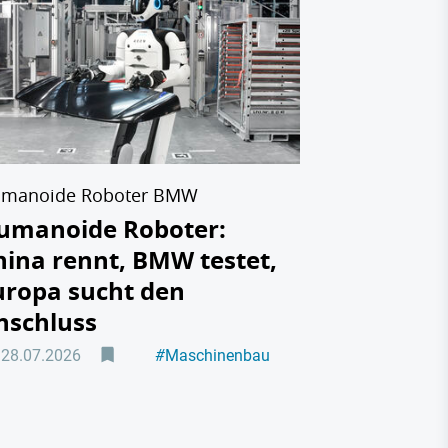
Siemens 
Roland B
Machtpro
neuen
Technolo
23.07.2026
manoide Roboter BMW
umanoide Roboter:
hina rennt, BMW testet,
uropa sucht den
nschluss
28.07.2026
#
Maschinenbau
#
Automatisierung