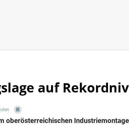
gslage auf Rekordni
nuten
im oberösterreichischen Industriemonta