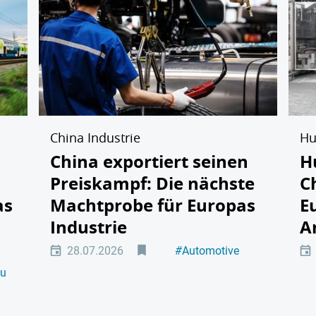
China Industrie
Hu
China exportiert seinen
H
Preiskampf: Die nächste
C
as
Machtprobe für Europas
E
Industrie
A
28.07.2026
#
Automotive
#
Maschinenbau
au