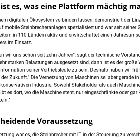
 ist es, was eine Plattform mächtig m
m digitalen Ökosystem verbinden lassen, demonstriert der Linz
 mobile Steinbrecheranlagen spezialisiert und war seit seiner 
itern in 110 Ländern aktiv und erwirtschaftet einen Jahresumsa
ers im Einsatz.
gen wir uns schon seit zehn Jahren", sagt der technische Vorst
hr starken Belastungen ausgesetzt sind, dann ist es der große 
nformation seiner Vertriebsleute zu sein. Deshalb haben wir früh
der Zukunft." Die Vernetzung von Maschinen sei aber gerade in
er konservativen Industrie. Sowohl Stakeholder als auch Maschi
 es dort, wo die Maschine steht, nur eingeschränkte oder gar ke
eln."
scheidende Voraussetzung
etzung war es, die Steinbrecher mit IT in der Steuerung zu verse