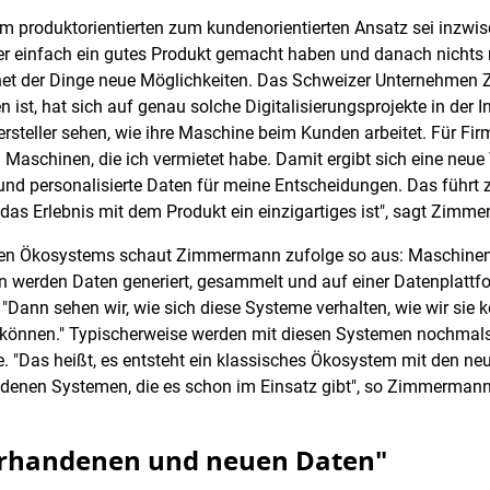
m produktorientierten zum kundenorientierten Ansatz sei inzwis
r einfach ein gutes Produkt gemacht haben und danach nichts
rnet der Dinge neue Möglichkeiten. Das Schweizer Unternehmen Z
ist, hat sich auf genau solche Digitalisierungsprojekte in der Ind
ller sehen, wie ihre Maschine beim Kunden arbeitet. Für Firm
Maschinen, die ich vermietet habe. Damit ergibt sich eine neue
und personalisierte Daten für meine Entscheidungen. Das führt z
das Erlebnis mit dem Produkt ein einzigartiges ist", sagt Zimm
talen Ökosystems schaut Zimmermann zufolge so aus: Maschinen 
werden Daten generiert, gesammelt und auf einer Datenplattfor
Dann sehen wir, wie sich diese Systeme verhalten, wie wir sie
n können." Typischerweise werden mit diesen Systemen nochmal
"Das heißt, es entsteht ein klassisches Ökosystem mit den n
ndenen Systemen, die es schon im Einsatz gibt", so Zimmermann
orhandenen und neuen Daten"