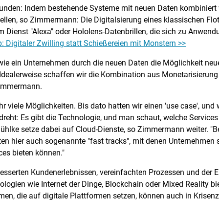
dkunden: Indem bestehende Systeme mit neuen Daten kombiniert
stellen, so Zimmermann: Die Digitalsierung eines klassischen F
m Dienst "Alexa" oder Hololens-Datenbrillen, die sich zu Anwend
 Digitaler Zwilling statt Schießereien mit Monstern >>
, wie ein Unternehmen durch die neuen Daten die Möglichkeit n
 Idealerweise schaffen wir die Kombination aus Monetarisierun
 Zimmermann.
hr viele Möglichkeiten. Bis dato hatten wir einen 'use case', un
dreht: Es gibt die Technologie, und man schaut, welche Services
Zühlke setze dabei auf Cloud-Dienste, so Zimmermann weiter. "B
en hier auch sogenannte "fast tracks", mit denen Unternehmen s
es bieten können."
besserten Kundenerlebnissen, vereinfachten Prozessen und der
ologien wie Internet der Dinge, Blockchain oder Mixed Reality bie
n, die auf digitale Plattformen setzen, können auch in Krisen