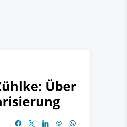
Zühlke: Über
risierung