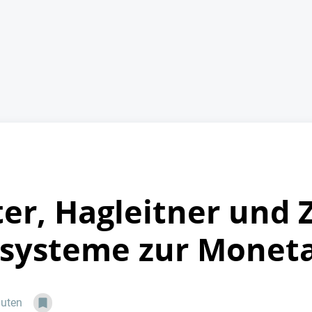
er, Hagleitner und 
osysteme zur Moneta
nuten