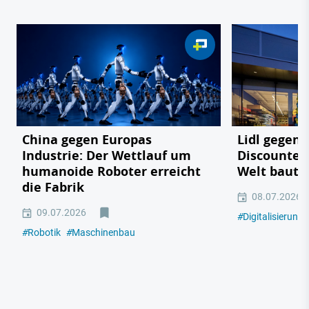
China gegen Europas
Lidl gegen
Industrie: Der Wettlauf um
Discounter 
humanoide Roboter erreicht
Welt baut
die Fabrik
08.07.2026
09.07.2026
#
Digitalisierung
#
Robotik
#
Maschinenbau