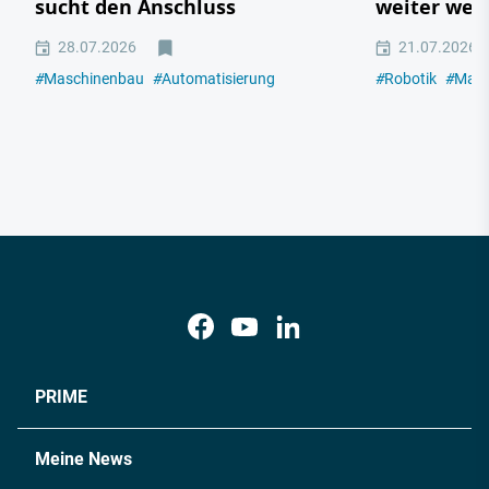
sucht den Anschluss
weiter weg 
28.07.2026
21.07.2026
#
Maschinenbau
#
Automatisierung
#
Robotik
#
Masc
PRIME
Meine News