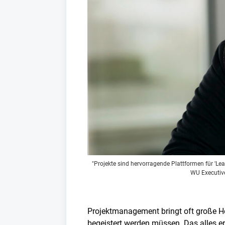
"Projekte sind hervorragende Plattformen für 'L
WU Executiv
Projektmanagement bringt oft große H
begeistert werden müssen. Das alles e