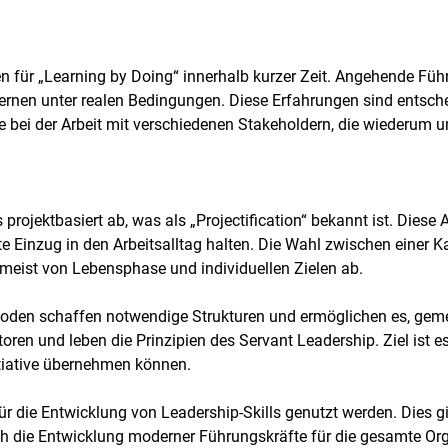
en für „Learning by Doing“ innerhalb kurzer Zeit. Angehende F
ernen unter realen Bedingungen. Diese Erfahrungen sind entsch
bei der Arbeit mit verschiedenen Stakeholdern, die wiederum 
 projektbasiert ab, was als „Projectification“ bekannt ist. Diese
e Einzug in den Arbeitsalltag halten. Die Wahl zwischen einer 
eist von Lebensphase und individuellen Zielen ab.
oden schaffen notwendige Strukturen und ermöglichen es, geme
atoren und leben die Prinzipien des Servant Leadership. Ziel ist 
tiative übernehmen können.
r die Entwicklung von Leadership-Skills genutzt werden. Dies gil
h die Entwicklung moderner Führungskräfte für die gesamte Orga