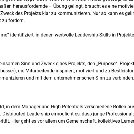
ßen herausfordernde – Übung gelingt, braucht es eine motiviere
Zweck des Projekts klar zu kommunizieren. Nur so kann es geli
 zu fördern.
me“ identifiziert, in denen wertvolle Leadership-Skills in Proje
insamen Sinn und Zweck eines Projekts, den „Purpose“. Projekte 
o besser), die Mitarbeitende inspiriert, motiviert und zu Bestlei
 kommunizieren und mit dem unternehmerischen Sinn zu verbinden
eld, in dem Manager und High Potentials verschiedene Rollen aus
Distributed Leadership ermöglicht es, dass junge Professionals 
ität. Hier geht es vor allem um Gemeinschaft, kollektives Lern