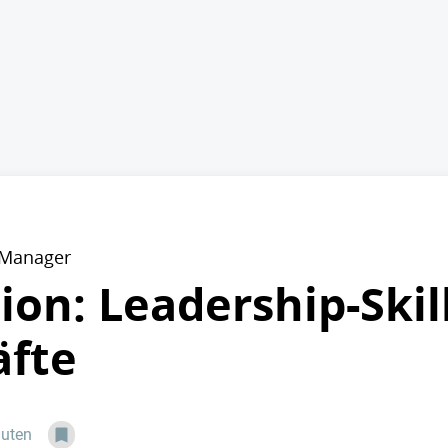
r Manager
tion: Leadership-Skil
äfte
nuten