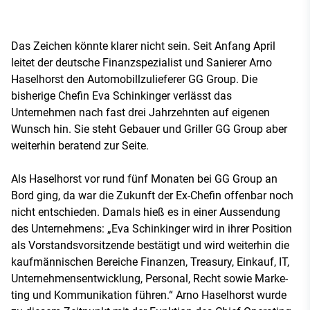
Das Zeichen könnte klarer nicht sein. Seit Anfang April
leitet der deutsche Finanzspezialist und Sanierer Arno
Haselhorst den Automobillzulieferer GG Group. Die
bisherige Chefin Eva Schinkinger verlässt das
Unternehmen nach fast drei Jahrzehnten auf eigenen
Wunsch hin. Sie steht Gebauer und Griller GG Group aber
weiterhin beratend zur Seite.
Als Haselhorst vor rund fünf Monaten bei GG Group an
Bord ging, da war die Zukunft der Ex-Chefin offenbar noch
nicht entschieden. Damals hieß es in einer Aussendung
des Unternehmens: „Eva Schin­kin­ger wird in ih­rer Po­si­ti­on
als Vor­stands­vor­sit­zen­de bestätigt und wird wei­ter­hin die
kauf­män­ni­schen Be­rei­che Fi­nan­zen, Tre­a­su­ry, Ein­kauf, IT,
Unternehmensentwicklung, Per­so­nal, Recht so­wie Mar­ke­
ting und Kom­mu­ni­ka­ti­on füh­ren.“ Arno Haselhorst wurde