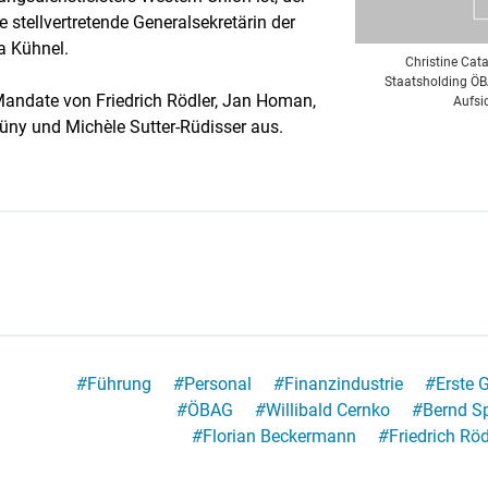
e stellvertretende Generalsekretärin der
a Kühnel.
Christine Cat
Staatsholding ÖB
Mandate von Friedrich Rödler, Jan Homan,
Aufsi
hüny und Michèle Sutter-Rüdisser aus.
#
Führung
#
Personal
#
Finanzindustrie
#
Erste 
#
ÖBAG
#
Willibald Cernko
#
Bernd Sp
#
Florian Beckermann
#
Friedrich Röd