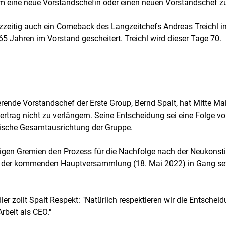
 eine neue Vorstandschefin oder einen neuen Vorstandschef zu
kurzzeitig auch ein Comeback des Langzeitchefs Andreas Treich
65 Jahren im Vorstand gescheitert. Treichl wird dieser Tage 70.
erende Vorstandschef der Erste Group, Bernd Spalt, hat Mitte M
ertrag nicht zu verlängern. Seine Entscheidung sei eine Folge 
egische Gesamtausrichtung der Gruppe.
digen Gremien den Prozess für die Nachfolge nach der Neukonsti
der kommenden Hauptversammlung (18. Mai 2022) in Gang setz
dler zollt Spalt Respekt: "Natürlich respektieren wir die Entsch
Arbeit als CEO."