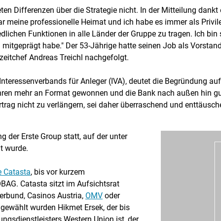
ten Differenzen über die Strategie nicht. In der Mitteilung dankt
war meine professionelle Heimat und ich habe es immer als Priv
ichen Funktionen in alle Länder der Gruppe zu tragen. Ich bin s
mitgeprägt habe." Der 53-Jährige hatte seinen Job als Vorstan
eitchef Andreas Treichl nachgefolgt.
nteressenverbands für Anleger (IVA), deutet die Begründung auf
Jahren mehr an Format gewonnen und die Bank nach außen hin gut
rag nicht zu verlängern, sei daher überraschend und enttäusch
der Erste Group statt, auf der unter
t wurde.
e Catasta
, bis vor kurzem
BAG. Catasta sitzt im Aufsichtsrat
erbund, Casinos Austria,
OMV
oder
 gewählt wurden Hikmet Ersek, der bis
gsdienstleisters Western Union ist, der