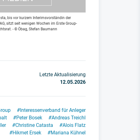
asta, bis vor kurzem Interimsvorständin der
AG, sitzt seit wenigen Wochen im Erste Group-
chtsrat. - © Öbag, Stefan Baumann
Letzte Aktualisierung
12.05.2026
Group
#
Interessenverband für Anleger
alt
#
Peter Bosek
#
Andreas Treichl
ler
#
Christine Catasta
#
Alois Flatz
#
Hikmet Ersek
#
Mariana Kühnel