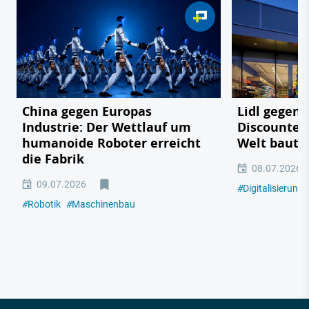
China gegen Europas
Lidl gegen
Industrie: Der Wettlauf um
Discounter 
humanoide Roboter erreicht
Welt baut
die Fabrik
08.07.2026
09.07.2026
#
Digitalisierung
#
Robotik
#
Maschinenbau