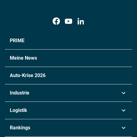
PRIME
Meine News
Auto-Krise 2026
Industrie
Automobil
Logistik
Maschinenbau
Transport & Spedition
Rankings
Chemie
Lieferketten