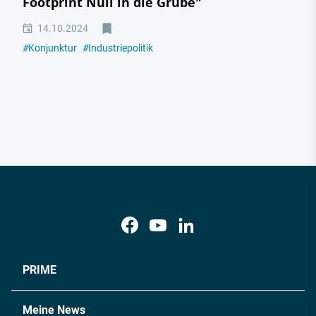
Footprint Null in die Grube"
14.10.2024
#
Konjunktur
#
Industriepolitik
PRIME
Meine News