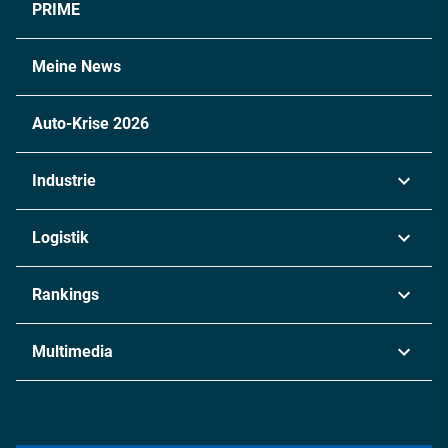
PRIME
Meine News
Auto-Krise 2026
Industrie
Automobil
Logistik
Maschinenbau
Transport & Spedition
Rankings
Chemie
Lieferketten
Industrie & Produktion
Metall
Multimedia
Logistik & Transport
Energie
Podcasts
Management & Leadership
Rüstung
INDUSTRIEMAGAZIN TV: Alle Folgen