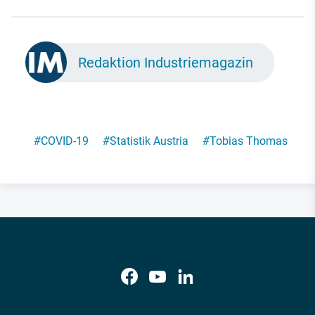
Redaktion Industriemagazin
#
COVID-19
#
Statistik Austria
#
Tobias Thomas