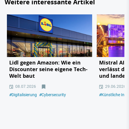
Weitere interessante Artikel
Lidl gegen Amazon: Wie ein
Mistral AI:
Discounter seine eigene Tech-
verlässt da
Welt baut
und landet 
08.07.2026
29.06.2026
#
Digitalisierung
#
Cybersecurity
#
Künstliche Intel