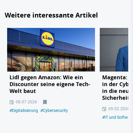
Weitere interessante Artikel
Lidl gegen Amazon: Wie ein
Magenta: V
Discounter seine eigene Tech-
in der Cybe
Welt baut
in die neue
Sicherheits
08.07.2026
09.02.2026
#
Digitalisierung
#
Cybersecurity
#
IT und Softwar