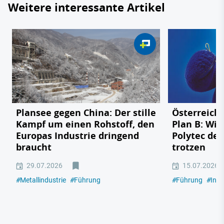
Weitere interessante Artikel
Plansee gegen China: Der stille
Österreichs
Kampf um einen Rohstoff, den
Plan B: Wie
Europas Industrie dringend
Polytec de
braucht
trotzen
29.07.2026
15.07.2026
#
Metallindustrie
#
Führung
#
Führung
#
Indu