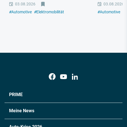
03.08.2026
03.08.2026
#
Automotive
#
Elektromobilität
#
Automotive
#
E
PRIME
Meine News
Auto-Krise 2026