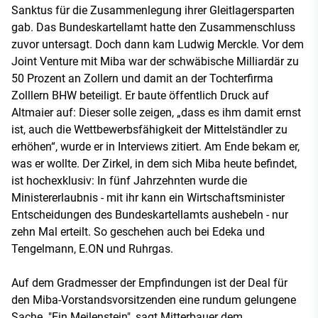
Sanktus für die Zusammenlegung ihrer Gleitlagersparten
gab. Das Bundeskartellamt hatte den Zusammenschluss
zuvor untersagt. Doch dann kam Ludwig Merckle. Vor dem
Joint Venture mit Miba war der schwäbische Milliardär zu
50 Prozent an Zollern und damit an der Tochterfirma
Zolllern BHW beteiligt. Er baute öffentlich Druck auf
Altmaier auf: Dieser solle zeigen, „dass es ihm damit ernst
ist, auch die Wettbewerbsfähigkeit der Mittelständler zu
erhöhen“, wurde er in Interviews zitiert. Am Ende bekam er,
was er wollte. Der Zirkel, in dem sich Miba heute befindet,
ist hochexklusiv: In fünf Jahrzehnten wurde die
Ministererlaubnis - mit ihr kann ein Wirtschaftsminister
Entscheidungen des Bundeskartellamts aushebeln - nur
zehn Mal erteilt. So geschehen auch bei Edeka und
Tengelmann, E.ON und Ruhrgas.
Auf dem Gradmesser der Empfindungen ist der Deal für
den Miba-Vorstandsvorsitzenden eine rundum gelungene
Sache. "Ein Meilenstein", sagt Mitterbauer dem