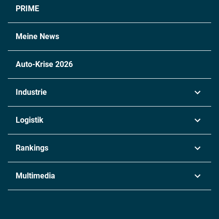
PRIME
Meine News
Auto-Krise 2026
Industrie
Automobil
Logistik
Maschinenbau
Transport & Spedition
Rankings
Chemie
Lieferketten
Industrie & Produktion
Metall
Multimedia
Logistik & Transport
Energie
Podcasts
Management & Leadership
Rüstung
INDUSTRIEMAGAZIN TV: Alle Folgen