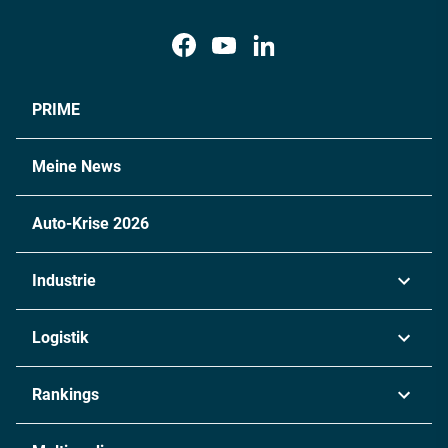
PRIME
Meine News
Auto-Krise 2026
Industrie
Automobil
Logistik
Maschinenbau
Transport & Spedition
Rankings
Chemie
Lieferketten
Industrie & Produktion
Metall