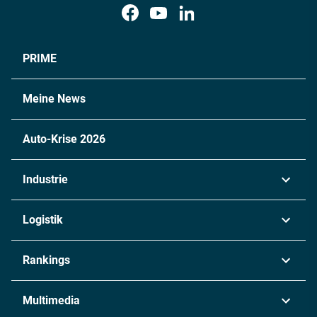
PRIME
Meine News
Auto-Krise 2026
Industrie
Automobil
Logistik
Maschinenbau
Transport & Spedition
Rankings
Chemie
Lieferketten
Industrie & Produktion
Metall
Multimedia
Logistik & Transport