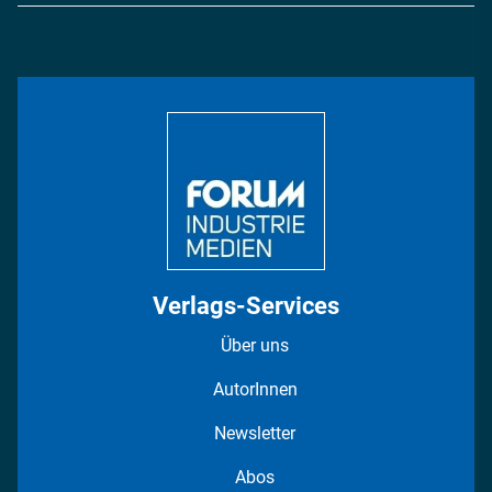
Energie
Podcasts
Management & Leadership
Rüstung
INDUSTRIEMAGAZIN TV: Alle Folgen
Bildung
DISPO Videos
Regionen
Fotostrecken
Verlags-Services
Über uns
AutorInnen
Newsletter
Abos