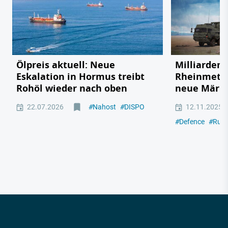
Ölpreis aktuell: Neue
Milliardenr
Eskalation in Hormus treibt
Rheinmetal
Rohöl wieder nach oben
neue Märkt
22.07.2026
#
Nahost
#
DISPO
12.11.2025
#
Defence
#
Russ