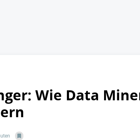
nger: Wie Data Mine
dern
nuten