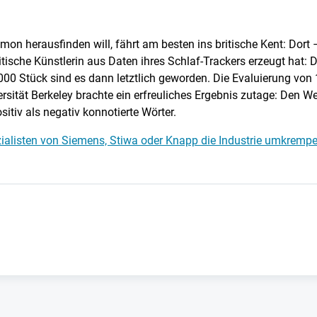
mon herausfinden will, fährt am besten ins britische Kent: Dor
britische Künstlerin aus Daten ihres Schlaf-Trackers erzeugt hat
.000 Stück sind es dann letztlich geworden. Die Evaluierung von
ersität Berkeley brachte ein erfreuliches Ergebnis zutage: Den
sitiv als negativ konnotierte Wörter.
ialisten von Siemens, Stiwa oder Knapp die Industrie umkrempe