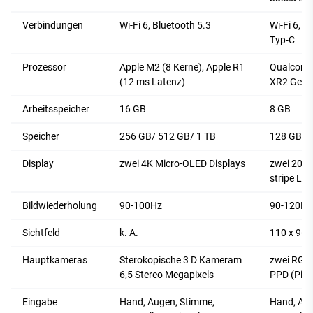
Verbindungen
Wi-Fi 6, Bluetooth 5.3
Wi-Fi 6, B
Typ-C
Prozessor
Apple M2 (8 Kerne), Apple R1
Qualcom
(12 ms Latenz)
XR2 Gen 
Arbeitsspeicher
16 GB
8 GB
Speicher
256 GB/ 512 GB/ 1 TB
128 GB/ 
Display
zwei 4K Micro-OLED Displays
zwei 2064
stripe LC
Bildwiederholung
90-100Hz
90-120Hz
Sichtfeld
k. A.
110 x 96 
Hauptkameras
Sterokopische 3 D Kameram
zwei RGB
6,5 Stereo Megapixels
PPD (Pixe
Eingabe
Hand, Augen, Stimme,
Hand, Aug