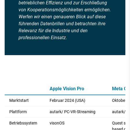
betrieblichen Effizienz und zur Erschließung
von Kooperationsmöglichkeiten ermöglichen.
Werfen wir einen genaueren Blick auf diese
führenden Datenbrillen und betrachten ihre
Relevanz für die Industrie und den
professionellen Einsatz.
Apple Vision Pro
Meta Qu
Marktstart
Februar 2024 (USA)
Oktober 
Plattform
autark/ PC-VR-Streaming
autark/ P
Betriebssystem
visonOS
Quest sys
based on 