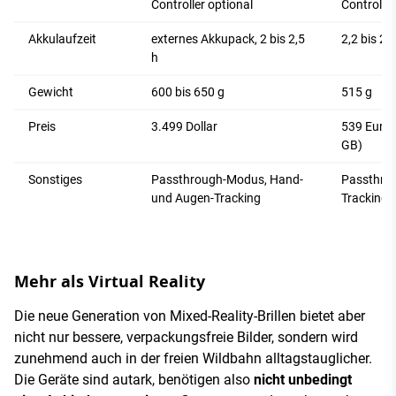
Controller optional
Controlle
Akkulaufzeit
externes Akkupack, 2 bis 2,5
2,2 bis 2,9
h
Gewicht
600 bis 650 g
515 g
Preis
3.499 Dollar
539 Euro/
GB)
Sonstiges
Passthrough-Modus, Hand-
Passthro
und Augen-Tracking
Tracking
Mehr als Virtual Reality
Die neue Generation von Mixed-Reality-Brillen bietet aber
nicht nur bessere, verpackungsfreie Bilder, sondern wird
zunehmend auch in der freien Wildbahn alltagstauglicher.
Die Geräte sind autark, benötigen also
nicht unbedingt