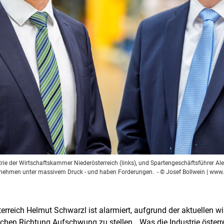
e der Wirtschaftskammer Niederösterreich (links), und Spartengeschäftsführer Ale
rnehmen unter massivem Druck - und haben Forderungen.
- © Josef Bollwein | www
rreich Helmut Schwarzl ist alarmiert, aufgrund der aktuellen wir
hen Richtung Aufschwung zu stellen. „Was die Industrie öste