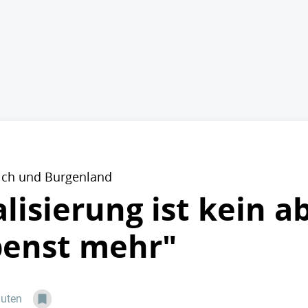
eich und Burgenland
lisierung ist kein a
penst mehr"
nuten