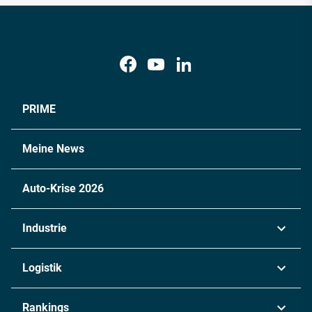
PRIME
Meine News
Auto-Krise 2026
Industrie
Automobil
Logistik
Maschinenbau
Transport & Spedition
Rankings
Chemie