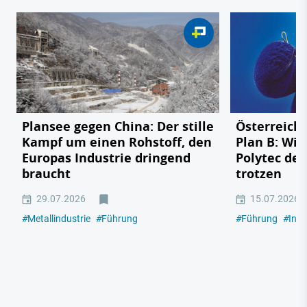
Plansee gegen China: Der stille
Österreichs
Kampf um einen Rohstoff, den
Plan B: Wie
Europas Industrie dringend
Polytec de
braucht
trotzen
29.07.2026
15.07.2026
#
Metallindustrie
#
Führung
#
Führung
#
Indu