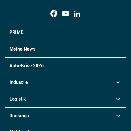
PRIME
Meine News
Auto-Krise 2026
Industrie
Automobil
Logistik
Maschinenbau
Transport & Spedition
Rankings
Chemie
Lieferketten
Industrie & Produktion
Metall