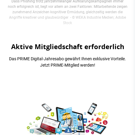
Dass Phishing trotz jahrzehntelanger Aufklärungskampagnen immer
noch erfolgreich ist, liegt vor allem an zwei Faktoren: Mitarbeitende zeigen
zunehmend Anzeichen kognitiver Ermüdung, gleichzeitig werden die
Angriffe kreativer und glaubwürdiger
- © WEKA Industrie Medien; Adobe
Stock
Aktive Mitgliedschaft erforderlich
Das PRIME Digital-Jahresabo gewährt Ihnen exklusive Vorteile.
Jetzt PRIME-Mitglied werden!