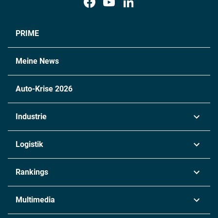
PRIME
Meine News
Auto-Krise 2026
Industrie
Automobil
Logistik
Maschinenbau
Transport & Spedition
Rankings
Chemie
Lieferketten
Industrie & Produktion
Metall
Multimedia
Logistik & Transport
Energie