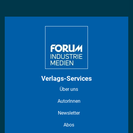
Podcasts
Management & Leadership
Rüstung
INDUSTRIEMAGAZIN TV: Alle Folgen
Bildung
DISPO Videos
Regionen
Fotostrecken
Verlags-Services
Über uns
AutorInnen
Newsletter
Abos