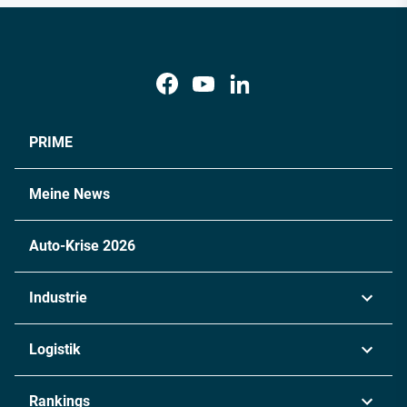
PRIME
Meine News
Auto-Krise 2026
Industrie
Automobil
Logistik
Maschinenbau
Transport & Spedition
Rankings
Chemie