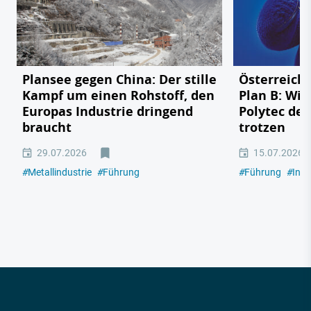
Plansee gegen China: Der stille
Österreichs
Kampf um einen Rohstoff, den
Plan B: Wie
Europas Industrie dringend
Polytec de
braucht
trotzen
29.07.2026
15.07.2026
#
Metallindustrie
#
Führung
#
Führung
#
Indu