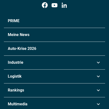
PRIME
Meine News
Auto-Krise 2026
Industrie
Automobil
Logistik
Maschinenbau
Transport & Spedition
Rankings
Chemie
Lieferketten
Industrie & Produktion
Metall
Multimedia