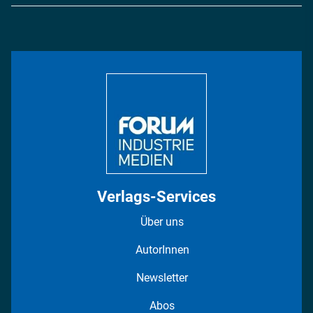
Logistik & Transport
Energie
Podcasts
Management & Leadership
Rüstung
INDUSTRIEMAGAZIN TV: Alle Folgen
Bildung
DISPO Videos
Regionen
Fotostrecken
Verlags-Services
Über uns
AutorInnen
Newsletter
Abos