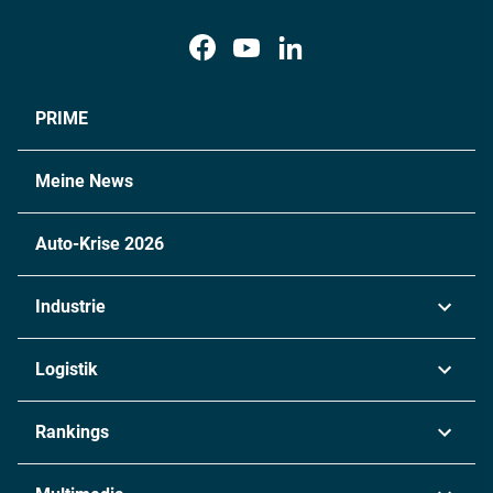
PRIME
Meine News
Auto-Krise 2026
Industrie
Automobil
Logistik
Maschinenbau
Transport & Spedition
Rankings
Chemie
Lieferketten
Industrie & Produktion
Metall