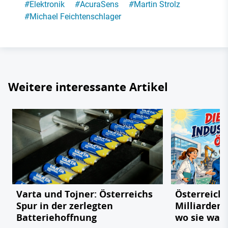
#
Elektronik
#
AcuraSens
#
Martin Strolz
#
Michael Feichtenschlager
Weitere interessante Artikel
Varta und Tojner: Österreichs
Österreichs
Spur in der zerlegten
Milliarden
Batteriehoffnung
wo sie wac