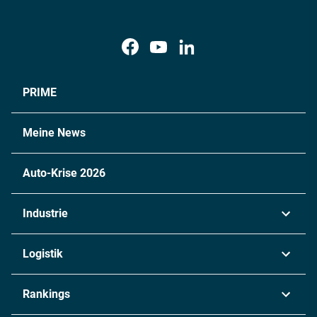
PRIME
Meine News
Auto-Krise 2026
Industrie
Automobil
Logistik
Maschinenbau
Transport & Spedition
Rankings
Chemie
Lieferketten