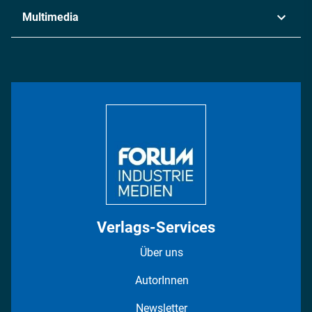
Industrie & Produktion
Metall
Multimedia
Logistik & Transport
Energie
Podcasts
Management & Leadership
Rüstung
INDUSTRIEMAGAZIN TV: Alle Folgen
Bildung
DISPO Videos
Regionen
Fotostrecken
Verlags-Services
Über uns
AutorInnen
Newsletter