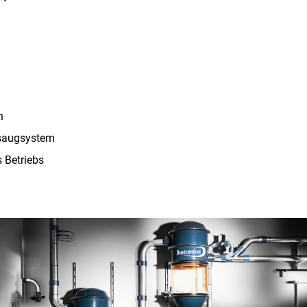
n
bsaugsystem
s Betriebs