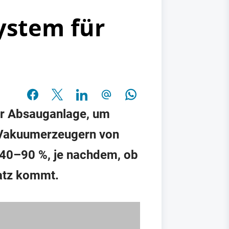
ystem für
er Absauganlage, um
 Vakuumerzeugern von
. 40–90 %, je nachdem, ob
atz kommt.