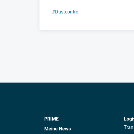
#
Dustcontrol
PRIME
Logi
Tran
Meine News