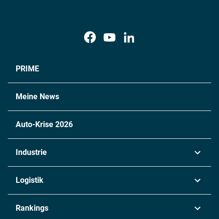
PRIME
Meine News
Auto-Krise 2026
Industrie
Automobil
Logistik
Maschinenbau
Transport & Spedition
Rankings
Chemie