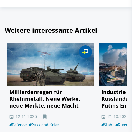
Weitere interessante Artikel
Milliardenregen für
Industrie 
Rheinmetall: Neue Werke,
Russlands S
neue Märkte, neue Macht
Putins Eing
12.11.2025
21.10.2025
#
Defence
#
Russland-Krise
#
Stahl
#
Russlan