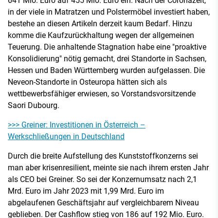
641 Mio. Euro auf 455 Mio. Euro ein. Nach der Coronazeit,
in der viele in Matratzen und Polstermöbel investiert haben,
bestehe an diesen Artikeln derzeit kaum Bedarf. Hinzu
komme die Kaufzurückhaltung wegen der allgemeinen
Teuerung. Die anhaltende Stagnation habe eine "proaktive
Konsolidierung" nötig gemacht, drei Standorte in Sachsen,
Hessen und Baden Württemberg wurden aufgelassen. Die
Neveon-Standorte in Osteuropa hätten sich als
wettbewerbsfähiger erwiesen, so Vorstandsvorsitzende
Saori Dubourg.
>>> Greiner: Investitionen in Österreich –
Werkschließungen in Deutschland
Durch die breite Aufstellung des Kunststoffkonzerns sei
man aber krisenresilient, meinte sie nach ihrem ersten Jahr
als CEO bei Greiner. So sei der Konzernumsatz nach 2,1
Mrd. Euro im Jahr 2023 mit 1,99 Mrd. Euro im
abgelaufenen Geschäftsjahr auf vergleichbarem Niveau
geblieben. Der Cashflow stieg von 186 auf 192 Mio. Euro.