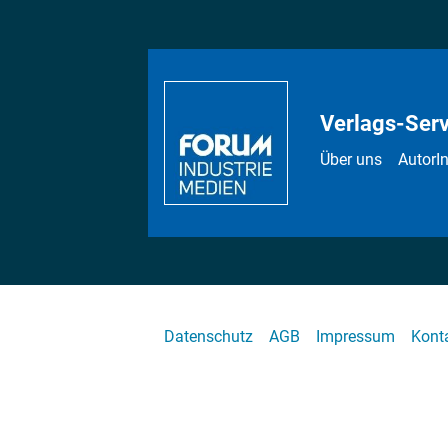
Verlags-Serv
Über uns
AutorI
Datenschutz
AGB
Impressum
Kont