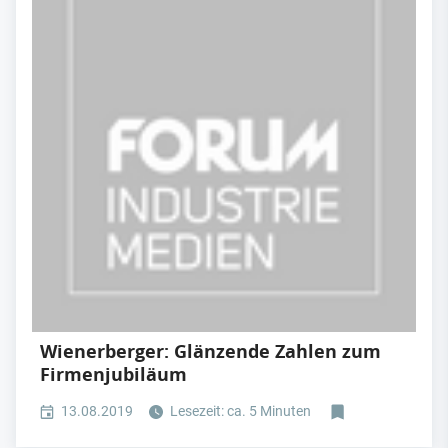
Wienerberger: Glänzende Zahlen zum
Firmenjubiläum
13.08.2019
Lesezeit: ca. 5 Minuten