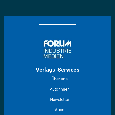
Podcasts
Management & Leadership
Rüstung
INDUSTRIEMAGAZIN TV: Alle Folgen
Bildung
DISPO Videos
Regionen
Fotostrecken
Verlags-Services
Über uns
AutorInnen
Newsletter
Abos