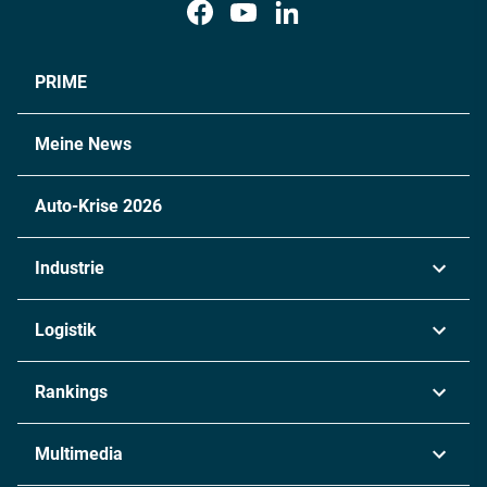
PRIME
Meine News
Auto-Krise 2026
Industrie
Automobil
Logistik
Maschinenbau
Transport & Spedition
Rankings
Chemie
Lieferketten
Industrie & Produktion
Metall
Multimedia
Logistik & Transport
Energie