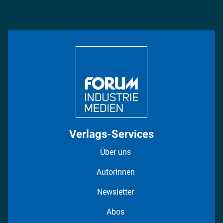
Podcasts
Management & Leadership
Rüstung
INDUSTRIEMAGAZIN TV: Alle Folgen
Bildung
DISPO Videos
Regionen
Fotostrecken
Verlags-Services
Über uns
AutorInnen
Newsletter
Abos