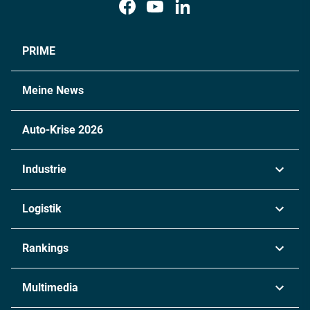
PRIME
Meine News
Auto-Krise 2026
Industrie
Automobil
Logistik
Maschinenbau
Transport & Spedition
Rankings
Chemie
Lieferketten
Industrie & Produktion
Metall
Multimedia
Logistik & Transport
Energie