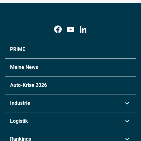
PRIME
Meine News
Auto-Krise 2026
Industrie
Automobil
Logistik
Maschinenbau
Transport & Spedition
Rankings
Chemie