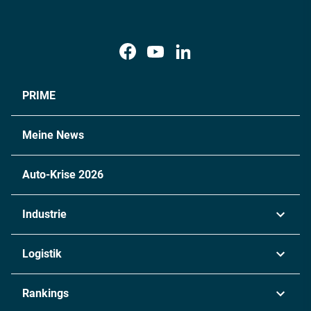
PRIME
Meine News
Auto-Krise 2026
Industrie
Automobil
Logistik
Maschinenbau
Transport & Spedition
Rankings
Chemie
Lieferketten