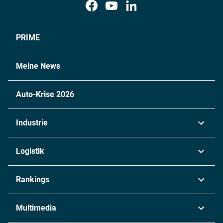
PRIME
Meine News
Auto-Krise 2026
Industrie
Automobil
Logistik
Maschinenbau
Transport & Spedition
Rankings
Chemie
Lieferketten
Industrie & Produktion
Metall
Multimedia
Logistik & Transport
Energie