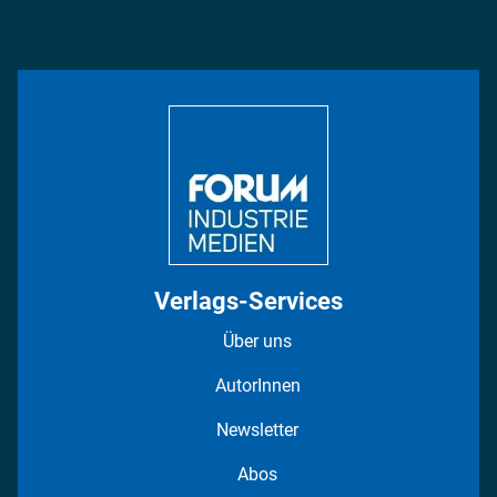
Podcasts
Management & Leadership
Rüstung
INDUSTRIEMAGAZIN TV: Alle Folgen
Bildung
DISPO Videos
Regionen
Fotostrecken
Verlags-Services
Über uns
AutorInnen
Newsletter
Abos